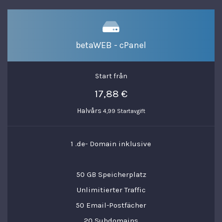
betaWEB - cPanel
Start från
17,88 €
Halvårs
4,99 Startavgift
1 .de- Domain inklusive
50 GB Speicherplatz
Unlimitierter Traffic
50 Email-Postfächer
20 Subdomains