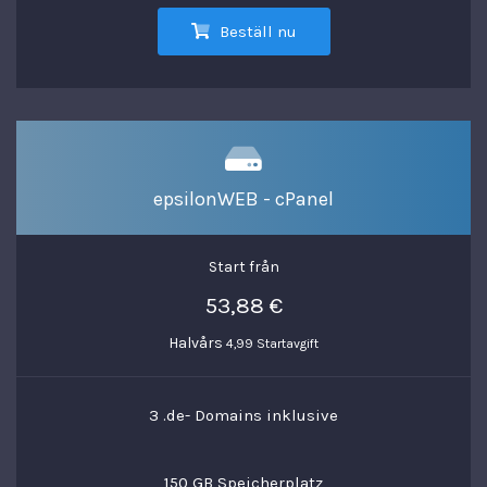
Beställ nu
epsilonWEB - cPanel
Start från
53,88 €
Halvårs
4,99 Startavgift
3 .de- Domains inklusive
150 GB Speicherplatz