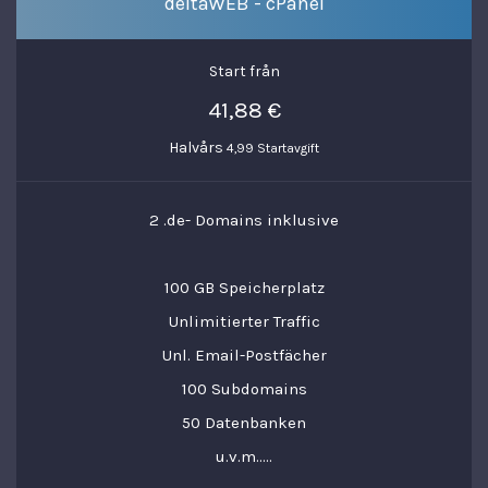
deltaWEB - cPanel
Start från
41,88 €
Halvårs
4,99 Startavgift
2 .de- Domains inklusive
100 GB Speicherplatz
Unlimitierter Traffic
Unl. Email-Postfächer
100 Subdomains
50 Datenbanken
u.v.m.....