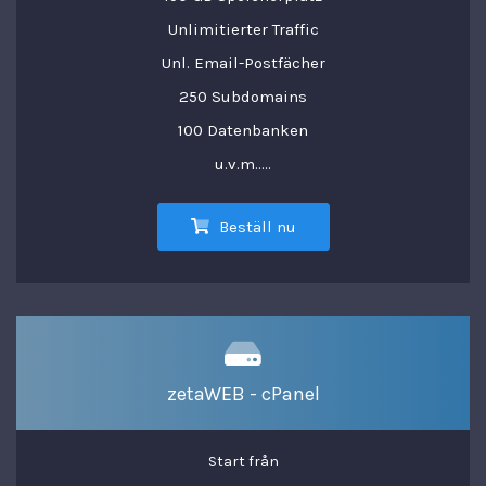
Unlimitierter Traffic
Unl. Email-Postfächer
250 Subdomains
100 Datenbanken
u.v.m.....
Beställ nu
zetaWEB - cPanel
Start från