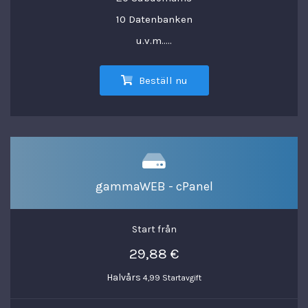
10 Datenbanken
u.v.m.....
Beställ nu
gammaWEB - cPanel
Start från
29,88 €
Halvårs
4,99 Startavgift