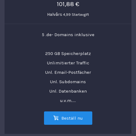
101,88 €
Halvårs
4,99 Startavgift
5 .de- Domains inklusive
250 GB Speicherplatz
Unlimitierter Traffic
Unl. Email-Postfächer
Unl. Subdomains
Unl. Datenbanken
u.v.m.....
Beställ nu