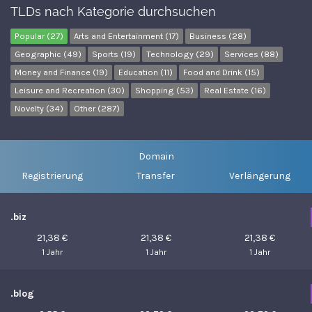
TLDs nach Kategorie durchsuchen
Popular (27)
Arts and Entertainment (17)
Business (28)
Geographic (49)
Sports (19)
Technology (29)
Services (88)
Money and Finance (19)
Education (11)
Food and Drink (15)
Leisure and Recreation (30)
Shopping (53)
Real Estate (16)
Novelty (34)
Other (287)
Domain
Registrierung
Transfer
Verlängerung
.biz
21,38 €
21,38 €
21,38 €
1 Jahr
1 Jahr
1 Jahr
.blog