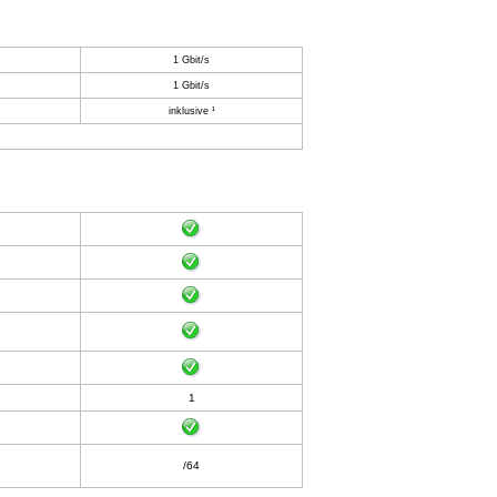
1 Gbit/s
1 Gbit/s
inklusive ¹
1
/64