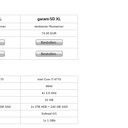
L
garant-SD XL
erver
dedizierter Rootserver
74,95 EUR
770
Intel Core i7-4770
9840
4x 3,9 GHz
32 GB
 GB SSD
2x 3TB HDD + 240 GB SSD
Softraid 0/1
1x 1 GBit