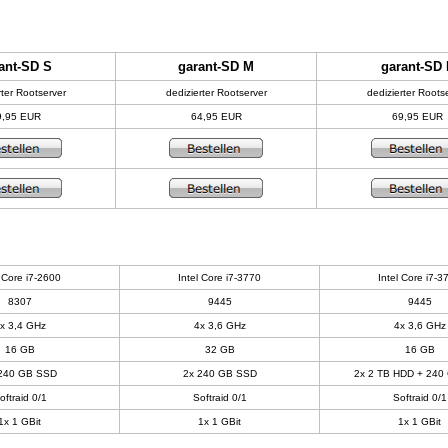
ant-SD S
garant-SD M
garant-SD 
rter Rootserver
dedizierter Rootserver
dedizierter Roots
9,95 EUR
64,95 EUR
69,95 EUR
l Core i7-2600
Intel Core i7-3770
Intel Core i7-3
8307
9445
9445
x 3,4 GHz
4x 3,6 GHz
4x 3,6 GHz
16 GB
32 GB
16 GB
240 GB SSD
2x 240 GB SSD
2x 2 TB HDD + 240
oftraid 0/1
Softraid 0/1
Softraid 0/1
1x 1 GBit
1x 1 GBit
1x 1 GBit