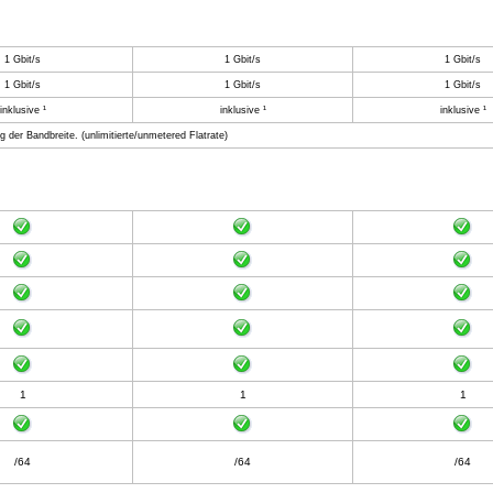
1 Gbit/s
1 Gbit/s
1 Gbit/s
1 Gbit/s
1 Gbit/s
1 Gbit/s
inklusive ¹
inklusive ¹
inklusive ¹
ung der Bandbreite. (unlimitierte/unmetered Flatrate)
1
1
1
/64
/64
/64