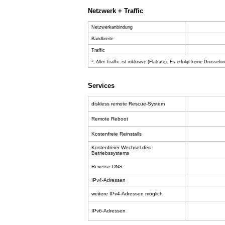
Netzwerk + Traffic
Netzwerkanbindung
Bandbreite
Traffic
¹: Aller Traffic ist inklusive (Flatrate). Es erfolgt keine Drossel
Services
diskless remote Rescue-System
Remote Reboot
Kostenfreie Reinstalls
Kostenfreier Wechsel des
Betriebssystems
Reverse DNS
IPv4-Adressen
weitere IPv4-Adressen möglich
IPv6-Adressen