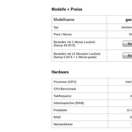
Modelle + Preise
Modellname
gar
Typ
dedizie
Preis / Monat
5
Bestellen mit 1 Monat Laufzeit
(Setup 49,00 €)
Bestellen mit 12 Monaten Laufzeit
(Setup 0,00 € + 1 Monat gratis)
Hardware
Prozessor (CPU)
Inte
CPU-Benchmark
Taktfrequenz
4
Arbeitsspeicher (RAM)
Festplatte
2x 
RAID
S
Netzwerkkarte