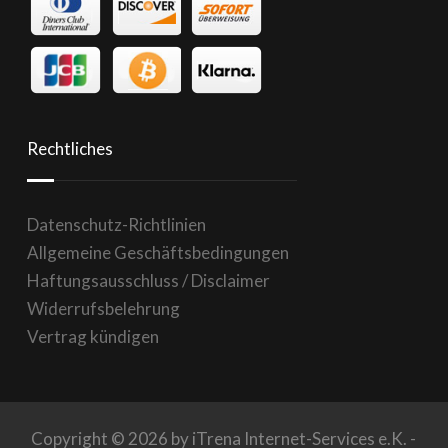
Rechtliches
Datenschutz-Richtlinien
Allgemeine Geschäftsbedingungen
Haftungsausschluss / Disclaimer
Widerrufsbelehrung
Vertrag kündigen
Copyright © 2026 by iTrena Internet-Services e.K. -