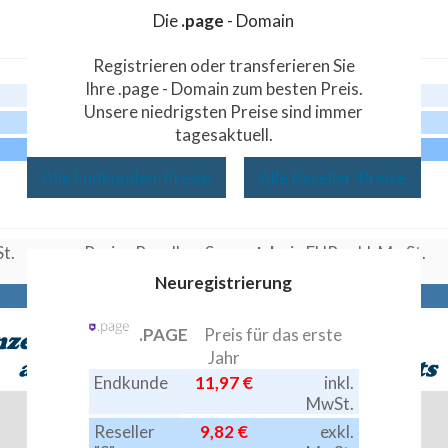
Die
.page
- Domain
Registrieren oder transferieren Sie
Ihre .page - Domain zum besten Preis.
Akt.
Preis
24,90 €
Unsere niedrigsten Preise sind immer
Akt.
Preis
20,42 €
tagesaktuell.
Akt.
Preis
19,92 €
Alle Endkunden-Preise
Alle Reseller-Preise
 MwSt.
Preise Reseller -S-
pro Jahr
in EUR exkl. MwS
Neuregistrierung
.PAGE
Preis für das erste
Jahr
Endkunde
11,97 €
inkl.
MwSt.
Reseller
9,82 €
exkl.