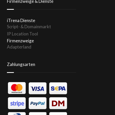
Firmenzweige & Dienste
iTrena Dienste
Script- & Domainmarkt
IP Location Tool
Firmenzweige
Adapterland
Zahlungsarten