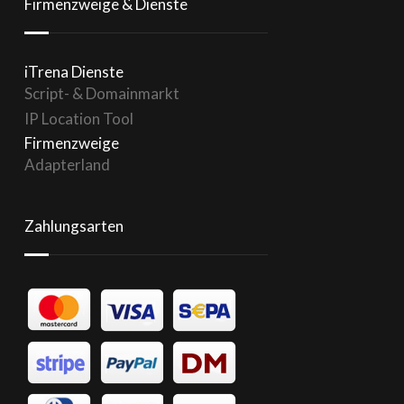
Firmenzweige & Dienste
iTrena Dienste
Script- & Domainmarkt
IP Location Tool
Firmenzweige
Adapterland
Zahlungsarten