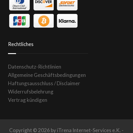
Rechtliches
Datenschutz-Richtlinien
Allgemeine Geschäftsbedingungen
Haftungsausschluss / Disclaimer
Widerrufsbelehrung
Vertrag kündigen
Copyright © 2026 by iTrena Internet-Services e.K. -