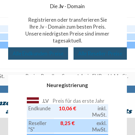
Die
.lv
- Domain
Registrieren oder transferieren Sie
Ihre .lv - Domain zum besten Preis.
Akt.
Preis
24,90 €
Unsere niedrigsten Preise sind immer
Akt.
Preis
20,42 €
tagesaktuell.
Akt.
Preis
19,92 €
Alle Endkunden-Preise
Alle Reseller-Preise
 MwSt.
Preise Reseller -S-
pro Jahr
in EUR exkl. MwS
Neuregistrierung
.LV
Preis für das erste Jahr
Endkunde
10,06 €
inkl.
MwSt.
Reseller
8,25 €
exkl.
"S"
MwSt.