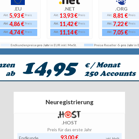
.EU
.NET
.ORG
5,93 €
13,93 €
8,81 €
Akt.
Preis
Akt.
Preis
Akt.
Preis
4,86 €
11,42 €
7,22 €
Akt.
Akt.
Akt.
Preis
Preis
Preis
4,74 €
11,14 €
7,05 €
Akt.
Akt.
Akt.
Preis
Preis
Preis
Endkundenpreise
pro Jahr
in EUR inkl. MwSt.
Preise Reseller -S-
pro Jahr
in
Neuregistrierung
.HOST
Preis für das erste Jahr
93,00 €
Endkunde
inkl. MwSt.