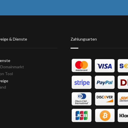
eige & Dienste
Zahlungsarten
ienste
& Domainmarkt
ion Tool
weige
and