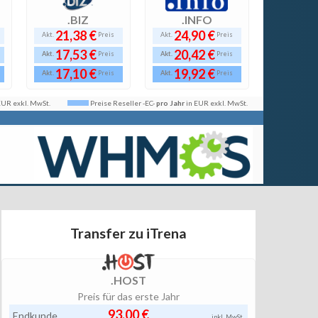
.BIZ
.INFO
21,38 €
24,90 €
Akt.
Preis
Akt.
Preis
17,53 €
20,42 €
Akt.
Akt.
Preis
Preis
17,10 €
19,92 €
Akt.
Akt.
Preis
Preis
 EUR exkl. MwSt.
Preise Reseller -EC-
pro Jahr
in EUR exkl. MwSt.
Transfer zu iTrena
.HOST
Preis für das erste Jahr
93,00 €
Endkunde
inkl. MwSt.