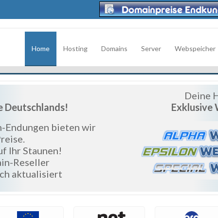
Home
Hosting
Domains
Server
Webspeicher
Deine H
e Deutschlands!
Exklusive
n-Endungen bieten wir
reise.
uf Ihr Staunen!
in-Reseller
h aktualisiert