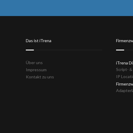
Das ist iTrena
Firmenzw
Über uns
iTrena D
Script- 
Impressum
IP Locat
Kontakt zu uns
Firmenz
Adapterl