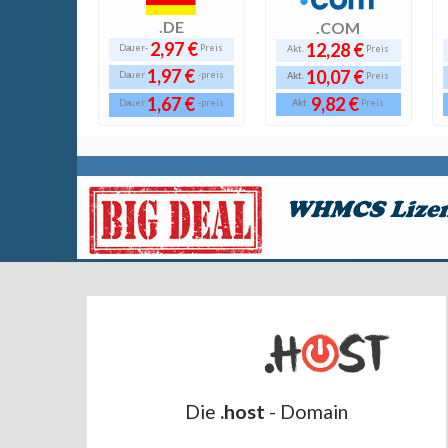
.DE
.COM
2,97 €
12,28 €
Dauer-
Preis
Akt.
Preis
1,97 €
10,07 €
Dauer
-preis
Akt.
Preis
1,67 €
9,82 €
Akt.
Dauer
-preis
Preis
Die
.host
- Domain