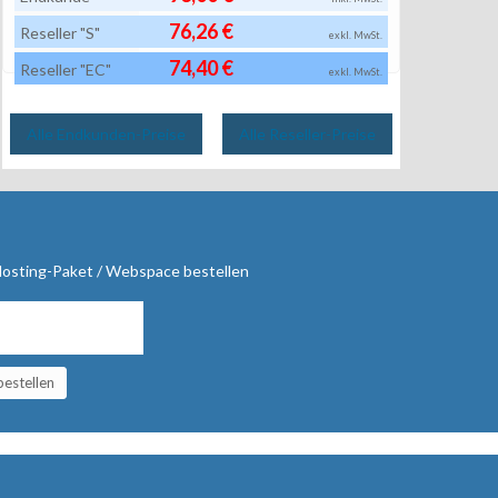
76,26 €
Reseller "S"
exkl. MwSt.
74,40 €
Reseller "EC"
exkl. MwSt.
Alle Endkunden-Preise
Alle Reseller-Preise
 Hosting-Paket / Webspace bestellen